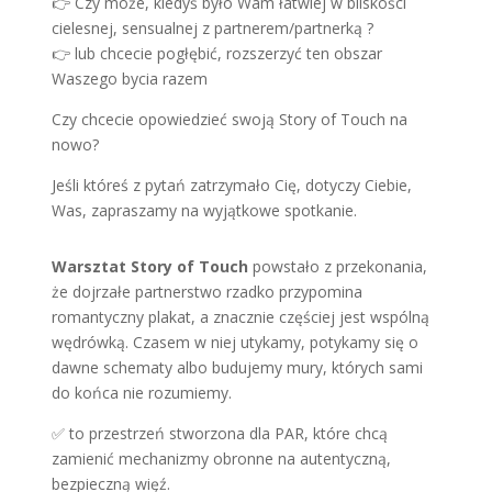
👉 Czy może, kiedyś było Wam łatwiej w bliskości
cielesnej, sensualnej z partnerem/partnerką ?
👉 lub chcecie pogłębić, rozszerzyć ten obszar
Waszego bycia razem
Czy chcecie opowiedzieć swoją Story of Touch na
nowo?
Jeśli któreś z pytań zatrzymało Cię, dotyczy Ciebie,
Was, zapraszamy na wyjątkowe spotkanie.
Warsztat Story of Touch
powstało z przekonania,
że dojrzałe partnerstwo rzadko przypomina
romantyczny plakat, a znacznie częściej jest wspólną
wędrówką. Czasem w niej utykamy, potykamy się o
dawne schematy albo budujemy mury, których sami
do końca nie rozumiemy.
✅ to przestrzeń stworzona dla PAR, które chcą
zamienić mechanizmy obronne na autentyczną,
bezpieczną więź.