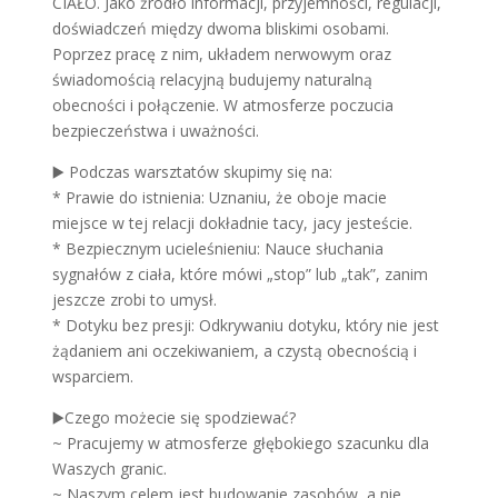
CIAŁO. Jako źródło informacji, przyjemności, regulacji,
doświadczeń między dwoma bliskimi osobami.
Poprzez pracę z nim, układem nerwowym oraz
świadomością relacyjną budujemy naturalną
obecności i połączenie. W atmosferze poczucia
bezpieczeństwa i uważności.
▶️ Podczas warsztatów skupimy się na:
* Prawie do istnienia: Uznaniu, że oboje macie
miejsce w tej relacji dokładnie tacy, jacy jesteście.
* Bezpiecznym ucieleśnieniu: Nauce słuchania
sygnałów z ciała, które mówi „stop” lub „tak”, zanim
jeszcze zrobi to umysł.
* Dotyku bez presji: Odkrywaniu dotyku, który nie jest
żądaniem ani oczekiwaniem, a czystą obecnością i
wsparciem.
▶️Czego możecie się spodziewać?
~ Pracujemy w atmosferze głębokiego szacunku dla
Waszych granic.
~ Naszym celem jest budowanie zasobów, a nie