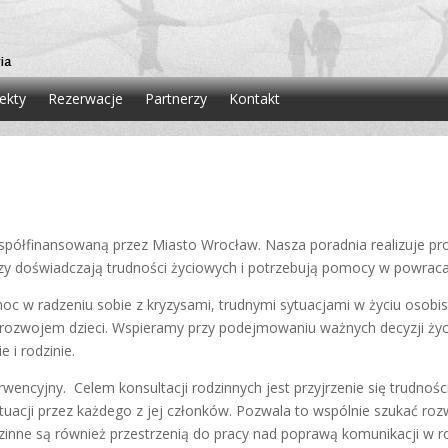
ekty
Rezerwacje
Partnerzy
Kontakt
ółfinansowaną przez Miasto Wrocław. Nasza poradnia realizuje pro
y doświadczają trudności życiowych i potrzebują pomocy w powrac
c w radzeniu sobie z kryzysami, trudnymi sytuacjami w życiu osobistym
ozwojem dzieci. Wspieramy przy podejmowaniu ważnych decyzji życ
 i rodzinie.
rwencyjny. Celem konsultacji rodzinnych jest przyjrzenie się trudnośc
uacji przez każdego z jej członków. Pozwala to wspólnie szukać ro
zinne są również przestrzenią do pracy nad poprawą komunikacji w r