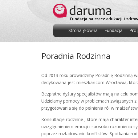
Strona główna
Fundacja
Proj
Poradnia Rodzinna
Od 2013 roku prowadzimy Poradnię Rodzinną wsp
dedykowana jest mieszkańcom Wrocławia, którz
Bezpłatne dyżury specjalistów mają na celu pomo
Udzielamy pomocy w problemach związanych z r
przygotowania się do pełnienia ról w małżeństwie
Konsultacje rodzinne , które maja charakter inte
uwzględnieniem emocji i sposobu rozumienia syt
poprzez rozładowanie konfliktów. Spotkania rod