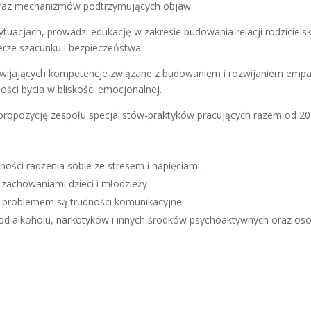
 oraz mechanizmów podtrzymujących objaw.
uacjach, prowadzi edukację w zakresie budowania relacji rodzicielsk
rze szacunku i bezpieczeństwa.
ozwijających kompetencje związane z budowaniem i rozwijaniem empa
ości bycia w bliskości emocjonalnej.
propozycję zespołu specjalistów-praktyków pracujących razem od 2
ości radzenia sobie ze stresem i napięciami.
 zachowaniami dzieci i młodzieży
 problemem są trudności komunikacyjne
d alkoholu, narkotyków i innych środków psychoaktywnych oraz os